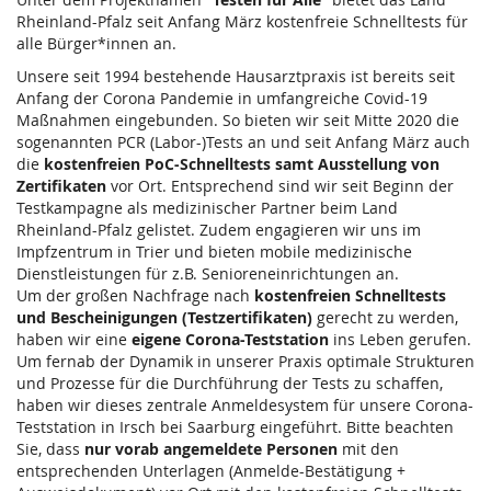
Rheinland-Pfalz seit Anfang März kostenfreie Schnelltests für
alle Bürger*innen an.
Unsere seit 1994 bestehende Hausarztpraxis ist bereits seit
Anfang der Corona Pandemie in umfangreiche Covid-19
Maßnahmen eingebunden. So bieten wir seit Mitte 2020 die
sogenannten PCR (Labor-)Tests an und seit Anfang März auch
die
kostenfreien PoC-Schnelltests samt Ausstellung von
Zertifikaten
vor Ort. Entsprechend sind wir seit Beginn der
Testkampagne als medizinischer Partner beim Land
Rheinland-Pfalz gelistet. Zudem engagieren wir uns im
Impfzentrum in Trier und bieten mobile medizinische
Dienstleistungen für z.B. Senioreneinrichtungen an.
Um der großen Nachfrage nach
kostenfreien Schnelltests
und Bescheinigungen (Testzertifikaten)
gerecht zu werden,
haben wir eine
eigene Corona-Teststation
ins Leben gerufen.
Um fernab der Dynamik in unserer Praxis optimale Strukturen
und Prozesse für die Durchführung der Tests zu schaffen,
haben wir dieses zentrale Anmeldesystem für unsere Corona-
Teststation in Irsch bei Saarburg eingeführt. Bitte beachten
Sie, dass
nur vorab angemeldete Personen
mit den
entsprechenden Unterlagen (Anmelde-Bestätigung +