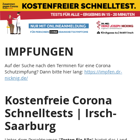
Corona
Zum
Haupt-
Schnelltests
Inhalt
springen
|
Teststation
IMPFUNGEN
Irsch
Saarburg
Auf der Suche nach den Terminen für eine Corona
Schutzimpfung? Dann bitte hier lang:
https://impfen.dr-
nicknig.de/
Kostenfreie Corona
Schnelltests | Irsch-
Saarburg
Unter dem Projektnamen "
Testen für Alle
" bietet das Land