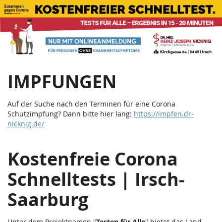
Corona
Zum
Haupt-
Schnelltests
Inhalt
springen
|
Teststation
IMPFUNGEN
Irsch
Saarburg
Auf der Suche nach den Terminen für eine Corona
Schutzimpfung? Dann bitte hier lang:
https://impfen.dr-
nicknig.de/
Kostenfreie Corona
Schnelltests | Irsch-
Saarburg
Unter dem Projektnamen "
Testen für Alle
" bietet das Land