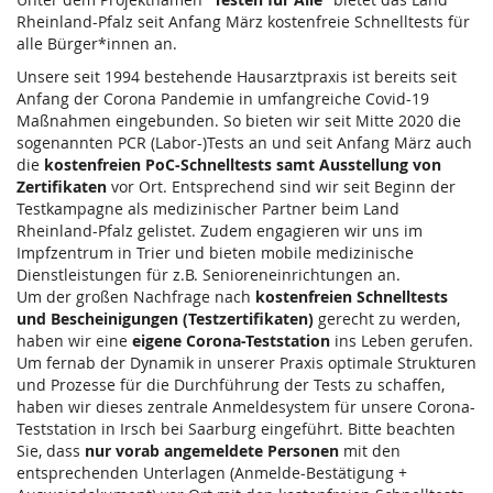
Rheinland-Pfalz seit Anfang März kostenfreie Schnelltests für
alle Bürger*innen an.
Unsere seit 1994 bestehende Hausarztpraxis ist bereits seit
Anfang der Corona Pandemie in umfangreiche Covid-19
Maßnahmen eingebunden. So bieten wir seit Mitte 2020 die
sogenannten PCR (Labor-)Tests an und seit Anfang März auch
die
kostenfreien PoC-Schnelltests samt Ausstellung von
Zertifikaten
vor Ort. Entsprechend sind wir seit Beginn der
Testkampagne als medizinischer Partner beim Land
Rheinland-Pfalz gelistet. Zudem engagieren wir uns im
Impfzentrum in Trier und bieten mobile medizinische
Dienstleistungen für z.B. Senioreneinrichtungen an.
Um der großen Nachfrage nach
kostenfreien Schnelltests
und Bescheinigungen (Testzertifikaten)
gerecht zu werden,
haben wir eine
eigene Corona-Teststation
ins Leben gerufen.
Um fernab der Dynamik in unserer Praxis optimale Strukturen
und Prozesse für die Durchführung der Tests zu schaffen,
haben wir dieses zentrale Anmeldesystem für unsere Corona-
Teststation in Irsch bei Saarburg eingeführt. Bitte beachten
Sie, dass
nur vorab angemeldete Personen
mit den
entsprechenden Unterlagen (Anmelde-Bestätigung +