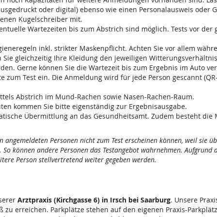
ausgedruckt oder digital) ebenso wie einen Personalausweis oder G
genen Kugelschreiber mit.
entuelle Wartezeiten bis zum Abstrich sind möglich. Tests vor der
ieneregeln inkl. strikter Maskenpflicht. Achten Sie vor allem währ
Sie gleichzeitig Ihre Kleidung den jeweiligen Witterungsverhältni
en. Gerne können Sie die Wartezeit bis zum Ergebnis im Auto ver
te zum Test ein. Die Anmeldung wird für jede Person gescannt (QR
 mittels Abstrich im Mund-Rachen sowie Nasen-Rachen-Raum.
uten kommen Sie bitte eigenständig zur Ergebnisausgabe.
utomatische Übermittlung an das Gesundheitsamt. Zudem besteht die 
hnen angemeldeten Personen nicht zum Test erscheinen können, weil sie ü
e. So können andere Personen das Testangebot wahrnehmen. Aufgrund de
eitere Person stellvertretend weiter gegeben werden.
nserer
Arztpraxis (Kirchgasse 6) in Irsch bei Saarburg
. Unsere Praxi
 zu erreichen. Parkplätze stehen auf den eigenen Praxis-Parkplät