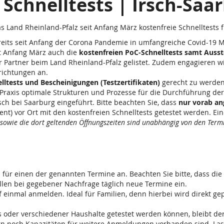
Schnelltests | Irsch-Saa
as Land Rheinland-Pfalz seit Anfang März kostenfreie Schnelltests 
ereits seit Anfang der Corona Pandemie in umfangreiche Covid-19 
it Anfang März auch die
kostenfreien PoC-Schnelltests samt Ausst
r Partner beim Land Rheinland-Pfalz gelistet. Zudem engagieren w
richtungen an.
lltests und Bescheinigungen (Testzertifikaten)
gerecht zu werden
raxis optimale Strukturen und Prozesse für die Durchführung der 
ch bei Saarburg eingeführt. Bitte beachten Sie, dass
nur vorab a
) vor Ort mit den kostenfreien Schnelltests getestet werden. Eine
 sowie die dort geltenden Öffnungszeiten sind unabhängig von den Termin
i für einen der genannten Termine an. Beachten Sie bitte, dass die
llen bei gegebener Nachfrage täglich neue Termine ein.
 einmal anmelden. Ideal für Familien, denn hierbei wird direkt gep
 oder verschiedener Haushalte getestet werden können, bleibt de
n noch Kapazitäten für weitere Anmeldungen vorhanden sind. Lasse