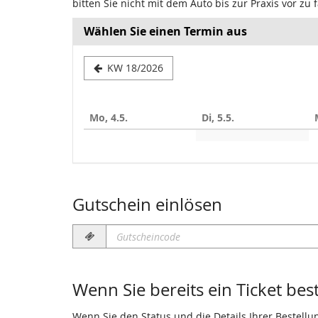
bitten Sie nicht mit dem Auto bis zur Praxis vor z
Wählen Sie einen Termin aus
Woche
KW 18/2026
zur
Anzeige
Mo, 4.5.
Di, 5.5.
auswählen
Gutschein einlösen
Gutscheincode
erforderlich
Wenn Sie bereits ein Ticket bes
Wenn Sie den Status und die Details Ihrer Bestellu