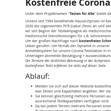
Kostenfreie Corona 
Unter dem Projektnamen "
Testen für Alle
" bietet d
Unsere seit 1994 bestehende Hausarztpraxis ist b
2020 die sogenannten PCR (Labor-)Tests an und se
wir seit Beginn der Testkampagne als medizinische
medizinische Dienstleistungen für z.B. Seniorenein
Um der großen Nachfrage nach
kostenfreien Schne
Leben gerufen. Um fernab der Dynamik in unserer P
Anmeldesystem für unsere Corona-Teststation in Irs
Unterlagen (Anmelde-Bestätigung + Ausweisdokument
Die Termine der ärztlichen Betreuung in der Arztpraxis
kostenfreien Tests erfahren Sie stets auf dieser Seite.
Ablauf:
Melden Sie sich auf dieser Website kostenfre
was Zeiten und Kapazitäten angehen. Wir ste
Sie können gleichzeitig mehrere Personen auf
ausreichend Testkapazitäten verfügbar sind.
Da bei jedem Termin mehrere Personen eines
Buchungssystem als verfügbar sichtbar, sofer