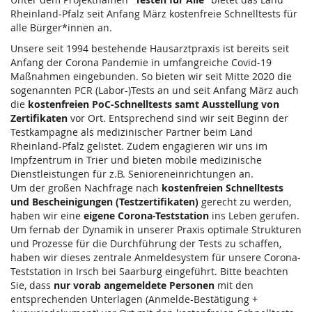
Rheinland-Pfalz seit Anfang März kostenfreie Schnelltests für
alle Bürger*innen an.
Unsere seit 1994 bestehende Hausarztpraxis ist bereits seit
Anfang der Corona Pandemie in umfangreiche Covid-19
Maßnahmen eingebunden. So bieten wir seit Mitte 2020 die
sogenannten PCR (Labor-)Tests an und seit Anfang März auch
die
kostenfreien PoC-Schnelltests samt Ausstellung von
Zertifikaten
vor Ort. Entsprechend sind wir seit Beginn der
Testkampagne als medizinischer Partner beim Land
Rheinland-Pfalz gelistet. Zudem engagieren wir uns im
Impfzentrum in Trier und bieten mobile medizinische
Dienstleistungen für z.B. Senioreneinrichtungen an.
Um der großen Nachfrage nach
kostenfreien Schnelltests
und Bescheinigungen (Testzertifikaten)
gerecht zu werden,
haben wir eine
eigene Corona-Teststation
ins Leben gerufen.
Um fernab der Dynamik in unserer Praxis optimale Strukturen
und Prozesse für die Durchführung der Tests zu schaffen,
haben wir dieses zentrale Anmeldesystem für unsere Corona-
Teststation in Irsch bei Saarburg eingeführt. Bitte beachten
Sie, dass
nur vorab angemeldete Personen
mit den
entsprechenden Unterlagen (Anmelde-Bestätigung +