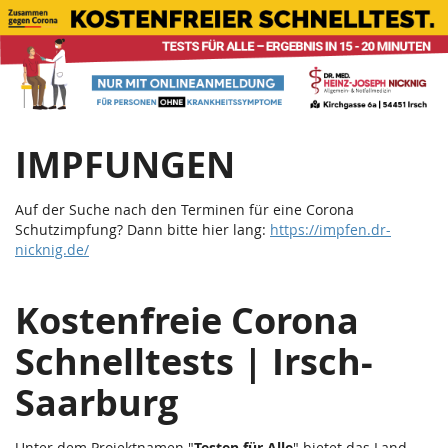
Corona
Zum
Haupt-
Schnelltests
Inhalt
springen
|
Teststation
IMPFUNGEN
Irsch
Saarburg
Auf der Suche nach den Terminen für eine Corona
Schutzimpfung? Dann bitte hier lang:
https://impfen.dr-
nicknig.de/
Kostenfreie Corona
Schnelltests | Irsch-
Saarburg
Unter dem Projektnamen "
Testen für Alle
" bietet das Land