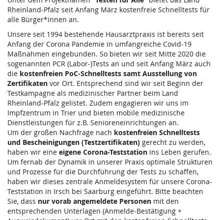
Rheinland-Pfalz seit Anfang März kostenfreie Schnelltests für
alle Bürger*innen an.
Unsere seit 1994 bestehende Hausarztpraxis ist bereits seit
Anfang der Corona Pandemie in umfangreiche Covid-19
Maßnahmen eingebunden. So bieten wir seit Mitte 2020 die
sogenannten PCR (Labor-)Tests an und seit Anfang März auch
die
kostenfreien PoC-Schnelltests samt Ausstellung von
Zertifikaten
vor Ort. Entsprechend sind wir seit Beginn der
Testkampagne als medizinischer Partner beim Land
Rheinland-Pfalz gelistet. Zudem engagieren wir uns im
Impfzentrum in Trier und bieten mobile medizinische
Dienstleistungen für z.B. Senioreneinrichtungen an.
Um der großen Nachfrage nach
kostenfreien Schnelltests
und Bescheinigungen (Testzertifikaten)
gerecht zu werden,
haben wir eine
eigene Corona-Teststation
ins Leben gerufen.
Um fernab der Dynamik in unserer Praxis optimale Strukturen
und Prozesse für die Durchführung der Tests zu schaffen,
haben wir dieses zentrale Anmeldesystem für unsere Corona-
Teststation in Irsch bei Saarburg eingeführt. Bitte beachten
Sie, dass
nur vorab angemeldete Personen
mit den
entsprechenden Unterlagen (Anmelde-Bestätigung +