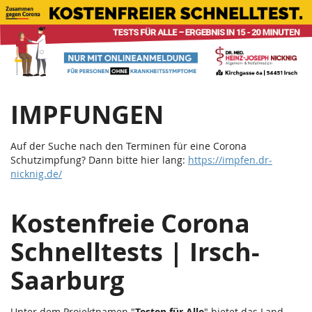
Corona
Zum
Haupt-
Schnelltests
Inhalt
springen
|
Teststation
IMPFUNGEN
Irsch
Saarburg
Auf der Suche nach den Terminen für eine Corona
Schutzimpfung? Dann bitte hier lang:
https://impfen.dr-
nicknig.de/
Kostenfreie Corona
Schnelltests | Irsch-
Saarburg
Unter dem Projektnamen "
Testen für Alle
" bietet das Land