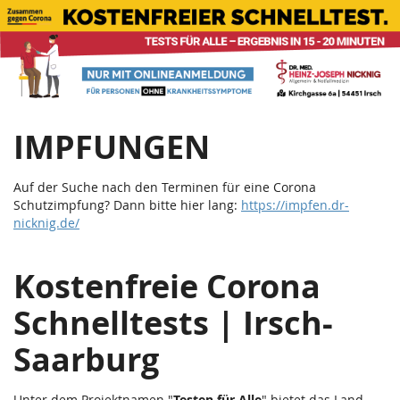
Corona
Zum
Haupt-
Schnelltests
Inhalt
springen
|
Teststation
IMPFUNGEN
Irsch
Saarburg
Auf der Suche nach den Terminen für eine Corona
Schutzimpfung? Dann bitte hier lang:
https://impfen.dr-
nicknig.de/
Kostenfreie Corona
Schnelltests | Irsch-
Saarburg
Unter dem Projektnamen "
Testen für Alle
" bietet das Land