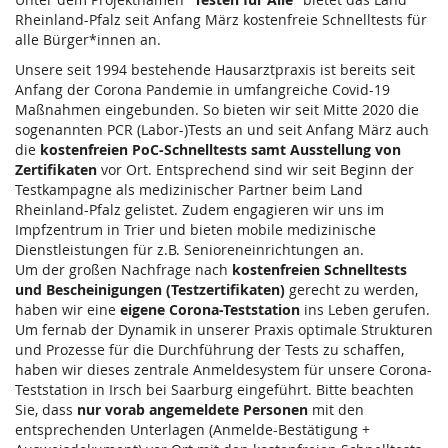
Rheinland-Pfalz seit Anfang März kostenfreie Schnelltests für
alle Bürger*innen an.
Unsere seit 1994 bestehende Hausarztpraxis ist bereits seit
Anfang der Corona Pandemie in umfangreiche Covid-19
Maßnahmen eingebunden. So bieten wir seit Mitte 2020 die
sogenannten PCR (Labor-)Tests an und seit Anfang März auch
die
kostenfreien PoC-Schnelltests samt Ausstellung von
Zertifikaten
vor Ort. Entsprechend sind wir seit Beginn der
Testkampagne als medizinischer Partner beim Land
Rheinland-Pfalz gelistet. Zudem engagieren wir uns im
Impfzentrum in Trier und bieten mobile medizinische
Dienstleistungen für z.B. Senioreneinrichtungen an.
Um der großen Nachfrage nach
kostenfreien Schnelltests
und Bescheinigungen (Testzertifikaten)
gerecht zu werden,
haben wir eine
eigene Corona-Teststation
ins Leben gerufen.
Um fernab der Dynamik in unserer Praxis optimale Strukturen
und Prozesse für die Durchführung der Tests zu schaffen,
haben wir dieses zentrale Anmeldesystem für unsere Corona-
Teststation in Irsch bei Saarburg eingeführt. Bitte beachten
Sie, dass
nur vorab angemeldete Personen
mit den
entsprechenden Unterlagen (Anmelde-Bestätigung +