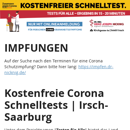
Corona
Zum
Haupt-
Schnelltests
Inhalt
springen
|
Teststation
IMPFUNGEN
Irsch
Saarburg
Auf der Suche nach den Terminen für eine Corona
Schutzimpfung? Dann bitte hier lang:
https://impfen.dr-
nicknig.de/
Kostenfreie Corona
Schnelltests | Irsch-
Saarburg
Unter dem Projektnamen "
Testen für Alle
" bietet das Land