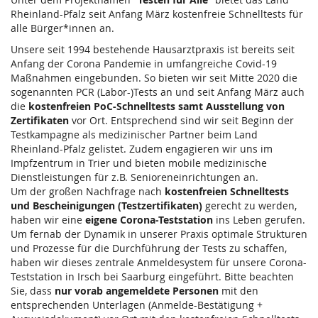
Rheinland-Pfalz seit Anfang März kostenfreie Schnelltests für
alle Bürger*innen an.
Unsere seit 1994 bestehende Hausarztpraxis ist bereits seit
Anfang der Corona Pandemie in umfangreiche Covid-19
Maßnahmen eingebunden. So bieten wir seit Mitte 2020 die
sogenannten PCR (Labor-)Tests an und seit Anfang März auch
die
kostenfreien PoC-Schnelltests samt Ausstellung von
Zertifikaten
vor Ort. Entsprechend sind wir seit Beginn der
Testkampagne als medizinischer Partner beim Land
Rheinland-Pfalz gelistet. Zudem engagieren wir uns im
Impfzentrum in Trier und bieten mobile medizinische
Dienstleistungen für z.B. Senioreneinrichtungen an.
Um der großen Nachfrage nach
kostenfreien Schnelltests
und Bescheinigungen (Testzertifikaten)
gerecht zu werden,
haben wir eine
eigene Corona-Teststation
ins Leben gerufen.
Um fernab der Dynamik in unserer Praxis optimale Strukturen
und Prozesse für die Durchführung der Tests zu schaffen,
haben wir dieses zentrale Anmeldesystem für unsere Corona-
Teststation in Irsch bei Saarburg eingeführt. Bitte beachten
Sie, dass
nur vorab angemeldete Personen
mit den
entsprechenden Unterlagen (Anmelde-Bestätigung +