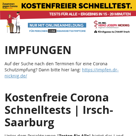
Corona
Zum
Haupt-
Schnelltests
Inhalt
springen
|
Teststation
IMPFUNGEN
Irsch
Saarburg
Auf der Suche nach den Terminen für eine Corona
Schutzimpfung? Dann bitte hier lang:
https://impfen.dr-
nicknig.de/
Kostenfreie Corona
Schnelltests | Irsch-
Saarburg
Unter dem Projektnamen "
Testen für Alle
" bietet das Land