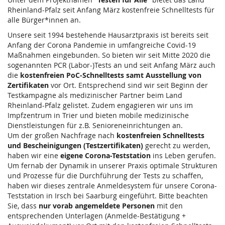
Rheinland-Pfalz seit Anfang März kostenfreie Schnelltests für
alle Bürger*innen an.
Unsere seit 1994 bestehende Hausarztpraxis ist bereits seit
Anfang der Corona Pandemie in umfangreiche Covid-19
Maßnahmen eingebunden. So bieten wir seit Mitte 2020 die
sogenannten PCR (Labor-)Tests an und seit Anfang März auch
die
kostenfreien PoC-Schnelltests samt Ausstellung von
Zertifikaten
vor Ort. Entsprechend sind wir seit Beginn der
Testkampagne als medizinischer Partner beim Land
Rheinland-Pfalz gelistet. Zudem engagieren wir uns im
Impfzentrum in Trier und bieten mobile medizinische
Dienstleistungen für z.B. Senioreneinrichtungen an.
Um der großen Nachfrage nach
kostenfreien Schnelltests
und Bescheinigungen (Testzertifikaten)
gerecht zu werden,
haben wir eine
eigene Corona-Teststation
ins Leben gerufen.
Um fernab der Dynamik in unserer Praxis optimale Strukturen
und Prozesse für die Durchführung der Tests zu schaffen,
haben wir dieses zentrale Anmeldesystem für unsere Corona-
Teststation in Irsch bei Saarburg eingeführt. Bitte beachten
Sie, dass
nur vorab angemeldete Personen
mit den
entsprechenden Unterlagen (Anmelde-Bestätigung +