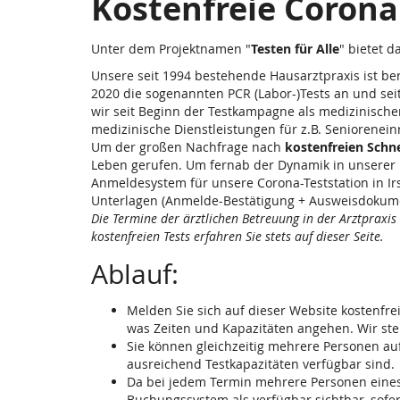
Kostenfreie Corona 
Unter dem Projektnamen "
Testen für Alle
" bietet d
Unsere seit 1994 bestehende Hausarztpraxis ist b
2020 die sogenannten PCR (Labor-)Tests an und se
wir seit Beginn der Testkampagne als medizinische
medizinische Dienstleistungen für z.B. Seniorenein
Um der großen Nachfrage nach
kostenfreien Schne
Leben gerufen. Um fernab der Dynamik in unserer P
Anmeldesystem für unsere Corona-Teststation in Irs
Unterlagen (Anmelde-Bestätigung + Ausweisdokument
Die Termine der ärztlichen Betreuung in der Arztpraxis
kostenfreien Tests erfahren Sie stets auf dieser Seite.
Ablauf:
Melden Sie sich auf dieser Website kostenfre
was Zeiten und Kapazitäten angehen. Wir ste
Sie können gleichzeitig mehrere Personen auf
ausreichend Testkapazitäten verfügbar sind.
Da bei jedem Termin mehrere Personen eines
Buchungssystem als verfügbar sichtbar, sofer