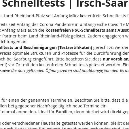
Schnelltests | Irsch-Saa
as Land Rheinland-Pfalz seit Anfang März kostenfreie Schnelltests 
ereits seit Anfang der Corona Pandemie in umfangreiche Covid-19 
it Anfang März auch die
kostenfreien PoC-Schnelltests samt Ausst
r Partner beim Land Rheinland-Pfalz gelistet. Zudem engagieren w
richtungen an.
lltests und Bescheinigungen (Testzertifikaten)
gerecht zu werden
raxis optimale Strukturen und Prozesse für die Durchführung der 
ch bei Saarburg eingeführt. Bitte beachten Sie, dass
nur vorab a
) vor Ort mit den kostenfreien Schnelltests getestet werden. Eine
 sowie die dort geltenden Öffnungszeiten sind unabhängig von den Termin
i für einen der genannten Termine an. Beachten Sie bitte, dass die
llen bei gegebener Nachfrage täglich neue Termine ein.
 einmal anmelden. Ideal für Familien, denn hierbei wird direkt gep
 oder verschiedener Haushalte getestet werden können, bleibt de
n noch Kapazitäten für weitere Anmeldungen vorhanden sind. Lasse