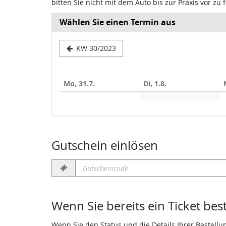
bitten Sie nicht mit dem Auto bis zur Praxis vor z
Wählen Sie einen Termin aus
Woche
KW 30/2023
zur
Anzeige
Mo, 31.7.
Di, 1.8.
auswählen
Gutschein einlösen
Gutscheincode
erforderlich
Wenn Sie bereits ein Ticket bes
Wenn Sie den Status und die Details Ihrer Bestellu