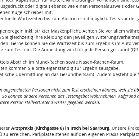
ausgedruckt oder digital) ebenso wie einen Personalausweis oder G
genen Kugelschreiber mit.
entuelle Wartezeiten bis zum Abstrich sind möglich. Tests vor der
ieneregeln inkl. strikter Maskenpflicht. Achten Sie vor allem währ
Sie gleichzeitig Ihre Kleidung den jeweiligen Witterungsverhältni
en. Gerne können Sie die Wartezeit bis zum Ergebnis im Auto ver
te zum Test ein. Die Anmeldung wird für jede Person gescannt (QR
 mittels Abstrich im Mund-Rachen sowie Nasen-Rachen-Raum.
uten kommen Sie bitte eigenständig zur Ergebnisausgabe.
utomatische Übermittlung an das Gesundheitsamt. Zudem besteht die 
hnen angemeldeten Personen nicht zum Test erscheinen können, weil sie ü
e. So können andere Personen das Testangebot wahrnehmen. Aufgrund de
eitere Person stellvertretend weiter gegeben werden.
nserer
Arztpraxis (Kirchgasse 6) in Irsch bei Saarburg
. Unsere Praxi
 zu erreichen. Parkplätze stehen auf den eigenen Praxis-Parkplät